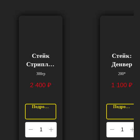
Стейк
Стейк:
Стриплой
Денвер
н: Илья
300гр
200*
Муромец
2 400
₽
1 100
₽
Подробнее
Подробнее