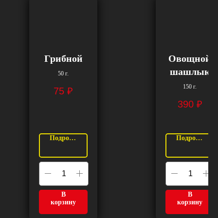
Грибной
Овощной
шашлык
50 г.
150 г.
75
₽
390
₽
Подробнее
Подробнее
В
В
корзину
корзину